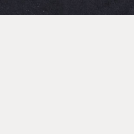
ALLGEMEIN / 17.01.2022
TIDE-Treff digital: die nächsten
Termine sind am 18. Januar, 15.
Februar, 15. März, 19. April und
17. Mai, jeweils von 16.30 –
18.00 Uhr