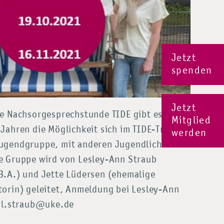
Jetzt
spenden
Jetzt
ie Nachsorgesprechstunde TIDE gibt es für
Mitglied
Jahren die Möglichkeit sich im TIDE-Treff,
werden
ugendgruppe, mit anderen Jugendlichen
e Gruppe wird von Lesley-Ann Straub
B.A.) und Jette Lüdersen (ehemalige
torin) geleitet, Anmeldung bei Lesley-Ann
n l.straub@uke.de