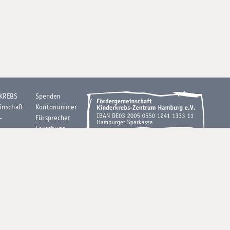
 KREBS
Spenden
inschaft
Kontonummer
-
Fürsprecher
Forschung
V.
Kontakt
Downloads
Impressum
1 – UKE
Datenschutz
ße 52
burg
 70
0 Uhr