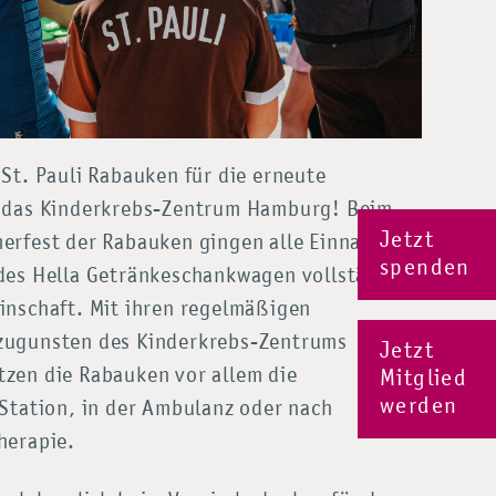
St. Pauli Rabauken für die erneute
 das Kinderkrebs-Zentrum Hamburg! Beim
Jetzt
erfest der Rabauken gingen alle Einnahmen
spenden
des Hella Getränkeschankwagen vollständig
inschaft. Mit ihren regelmäßigen
zugunsten des Kinderkrebs-Zentrums
Jetzt
zen die Rabauken vor allem die
Mitglied
werden
 Station, in der Ambulanz oder nach
herapie.